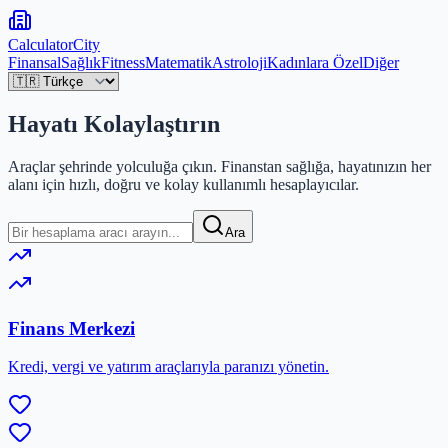
Calculator
City
Finansal
Sağlık
Fitness
Matematik
Astroloji
Kadınlara Özel
Diğer
Hayatı
Kolaylaştırın
Araçlar şehrinde yolculuğa çıkın. Finanstan sağlığa, hayatınızın her
alanı için hızlı, doğru ve kolay kullanımlı hesaplayıcılar.
Ara
Finans Merkezi
Kredi, vergi ve yatırım araçlarıyla paranızı yönetin.